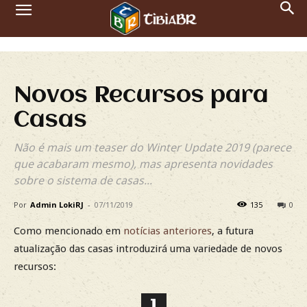
Novos Recursos para
Casas
Não é mais um teaser do Winter Update 2019 (parece
que acabaram mesmo), mas apresenta novidades
sobre o sistema de casas...
Por
Admin LokiRJ
-
07/11/2019
135
0
Como mencionado em
notícias anteriores
, a futura
atualização das casas introduzirá uma variedade de novos
recursos:
1