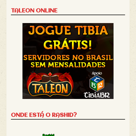
TALEON ONLINE
ONDE ESTÁ O RASHID?