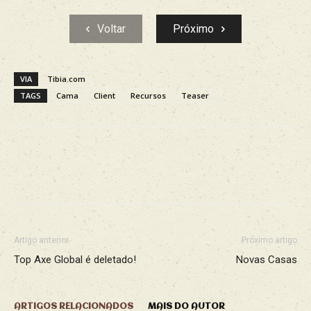
Voltar
Próximo
VIA
Tibia.com
TAGS
Cama
Client
Recursos
Teaser
Facebook
X
WhatsApp
Re
Artigo anterior
Próximo artigo
Top Axe Global é deletado!
Novas Casas
ARTIGOS RELACIONADOS
MAIS DO AUTOR