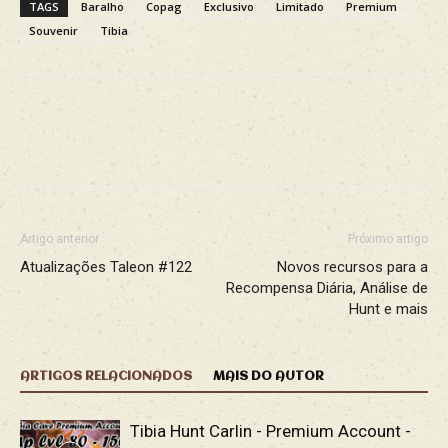
TAGS
Baralho
Copag
Exclusivo
Limitado
Premium
Souvenir
Tibia
Facebook
X
WhatsApp
Re
Artigo anterior
Próximo artigo
Atualizações Taleon #122
Novos recursos para a
Recompensa Diária, Análise de
Hunt e mais
ARTIGOS RELACIONADOS
MAIS DO AUTOR
Tibia Hunt Carlin - Premium Account -