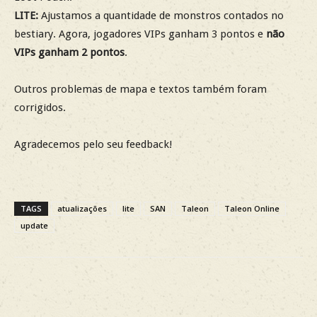
LITE:
Ajustamos a quantidade de monstros contados no
bestiary. Agora, jogadores VIPs ganham 3 pontos e
não
VIPs ganham 2 pontos
.
Outros problemas de mapa e textos também foram
corrigidos.
Agradecemos pelo seu feedback!
TAGS
atualizações
lite
SAN
Taleon
Taleon Online
update
Facebook
X
WhatsApp
Re