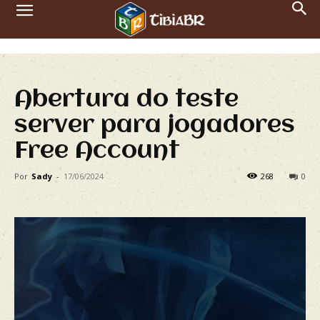
Abertura do teste
server para jogadores
Free Account
Por
Sady
-
17/06/2024
268
0