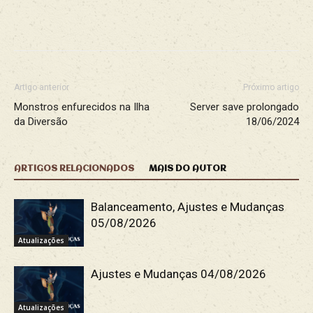
Facebook
X
WhatsApp
Re
Artigo anterior
Próximo artigo
Monstros enfurecidos na Ilha
Server save prolongado
da Diversão
18/06/2024
ARTIGOS RELACIONADOS
MAIS DO AUTOR
Balanceamento, Ajustes e Mudanças
05/08/2026
Atualizações
Ajustes e Mudanças 04/08/2026
Atualizações