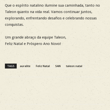
Que o espírito natalino ilumine sua caminhada, tanto no
Taleon quanto na vida real. Vamos continuar juntos,
explorando, enfrentando desafios e celebrando nossas
conquistas.
Um grande abraço da equipe Taleon,
Feliz Natal e Próspero Ano Novo!
TAGS
auralite
Feliz Natal
SAN
taleon natal
Facebook
X
WhatsApp
Re