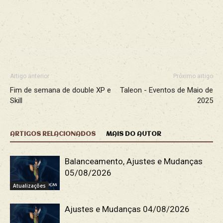
Facebook
X
WhatsApp
Re
Artigo anterior
Próximo artigo
Fim de semana de double XP e
Taleon - Eventos de Maio de
Skill
2025
ARTIGOS RELACIONADOS
MAIS DO AUTOR
Balanceamento, Ajustes e Mudanças
05/08/2026
Atualizações
Ajustes e Mudanças 04/08/2026