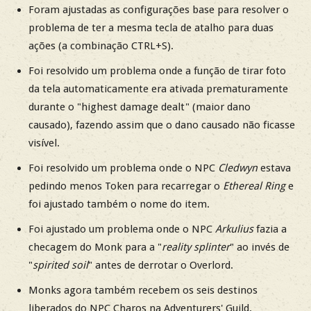
Foram ajustadas as configurações base para resolver o
problema de ter a mesma tecla de atalho para duas
ações (a combinação CTRL+S).
Foi resolvido um problema onde a função de tirar foto
da tela automaticamente era ativada prematuramente
durante o "highest damage dealt" (maior dano
causado), fazendo assim que o dano causado não ficasse
visível.
Foi resolvido um problema onde o NPC
Cledwyn
estava
pedindo menos Token para recarregar o
Ethereal Ring
e
foi ajustado também o nome do item.
Foi ajustado um problema onde o NPC
Arkulius
fazia a
checagem do Monk para a "
reality splinter
" ao invés de
"
spirited soil
" antes de derrotar o Overlord.
Monks agora também recebem os seis destinos
liberados do NPC Charos na Adventurers' Guild.