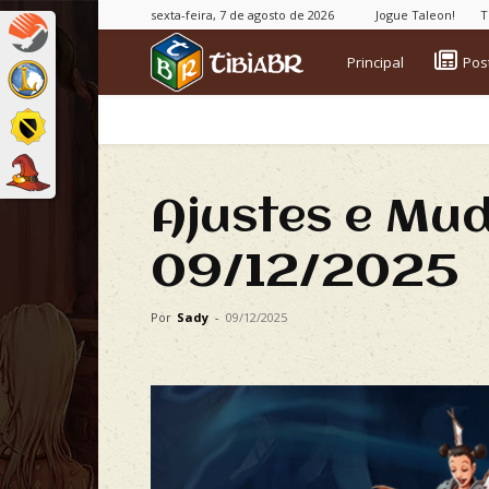
sexta-feira, 7 de agosto de 2026
Jogue Taleon!
T
TibiaBR
Principal
Pos
Ajustes e Mu
09/12/2025
Por
Sady
-
09/12/2025