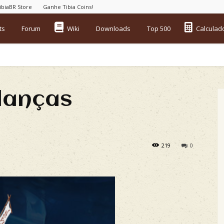
ibiaBR Store
Ganhe Tibia Coins!
ts
Forum
Wiki
Downloads
Top 500
Calculad
danças
219
0