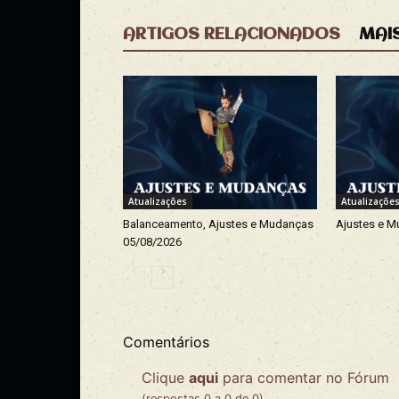
ARTIGOS RELACIONADOS
MAI
Atualizações
Atualizaçõe
Balanceamento, Ajustes e Mudanças
Ajustes e M
05/08/2026
Comentários
Clique
aqui
para comentar no Fórum
(respostas 0 a 0 de 0)