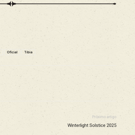
s
Oficial
Tibia
X
WhatsApp
ReddIt
Próximo artigo
Winterlight Solstice 2025