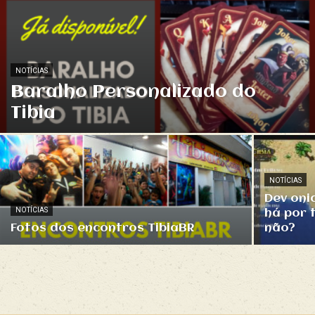
NOTÍCIAS
Baralho Personalizado do
Tibia
NOTÍCIAS
Dev oni
NOTÍCIAS
há por 
Fotos dos encontros TibiaBR
não?