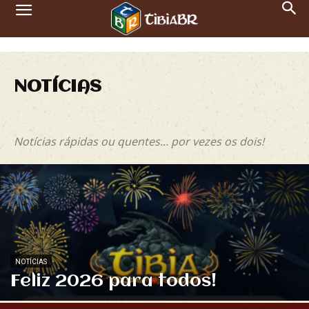
NOTÍCIAS
Artigos
Entrevistas
Notícias
Tutoriais
Vídeos
Notícias rápidas ou quentes… por vezes os dois!
NOTÍCIAS
Feliz 2026 para todos!