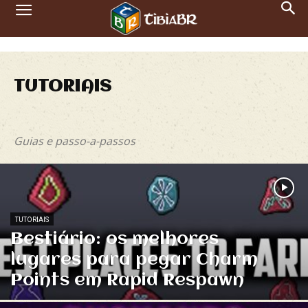
TUTORIAIS
Artigos
Entrevistas
Notícias
Tutoriais
Vídeos
Guias e passo-a-passos
TUTORIAIS
Bestiário: os melhores
lugares para pegar Charm
Points em Rapid Respawn