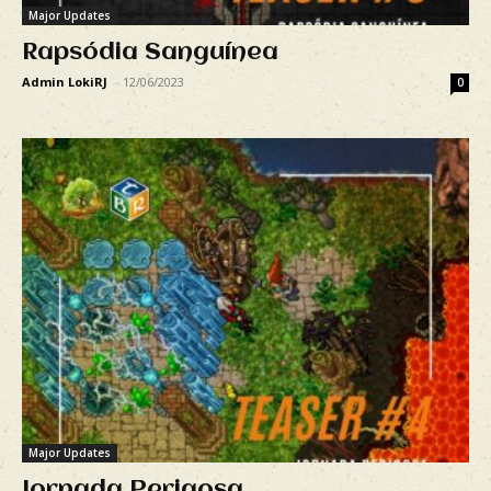
Major Updates
Rapsódia Sanguínea
Admin LokiRJ
-
12/06/2023
0
Major Updates
Jornada Perigosa