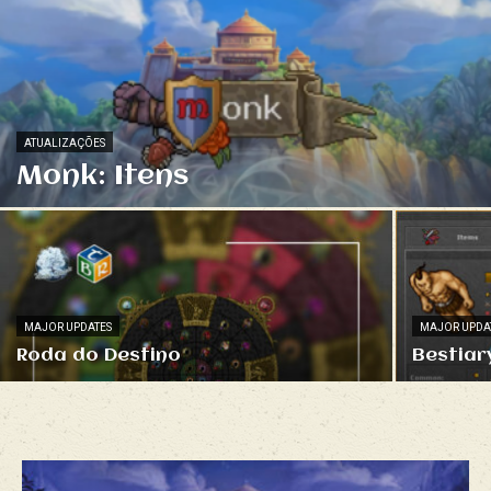
ATUALIZAÇÕES
Monk: Itens
MAJOR UPDATES
MAJOR UPDA
Roda do Destino
Bestiar