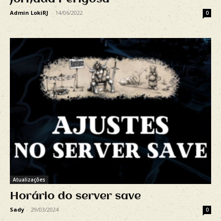
Admin LokiRJ
-
14/06/2022
0
Atualizações
Horário do server save
Sady
-
29/03/2024
0