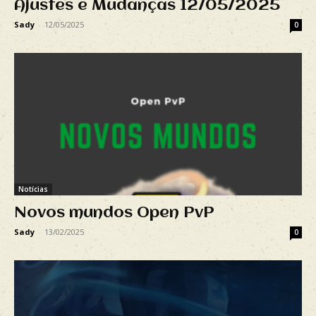
Ajustes e Mudanças 12/05/2025
Sady
-
12/05/2025
0
Notícias
Novos mundos Open PvP
Sady
-
13/02/2025
0