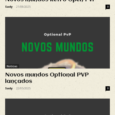
Sady
-
21/08/2025
0
Notícias
Novos mundos Optional PVP
lançados
Sady
-
22/05/2025
0