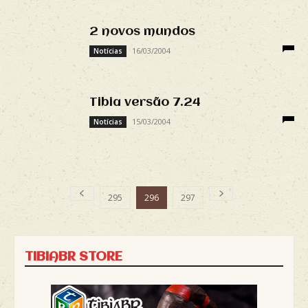
2 novos mundos
16/03/2004
Notícias
Tibia versão 7.24
15/03/2004
Notícias
295
296
297
TIBIABR STORE