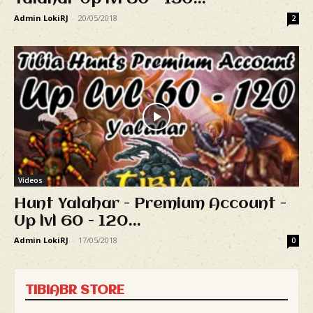
Admin LokiRJ
-
20/05/2018
2
Vídeos
Hunt Yalahar - Premium Account -
Up lvl 60 - 120...
Admin LokiRJ
-
17/05/2018
0
TIBIABR STORE