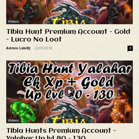
Vídeos
Tibia Hunt Premium Account - Gold
- Lucro No Loot
Admin LokiRJ
-
22/05/2018
0
Vídeos
Tibia Hunts Premium Account -
Yalahar Up lvl 80 - 130...