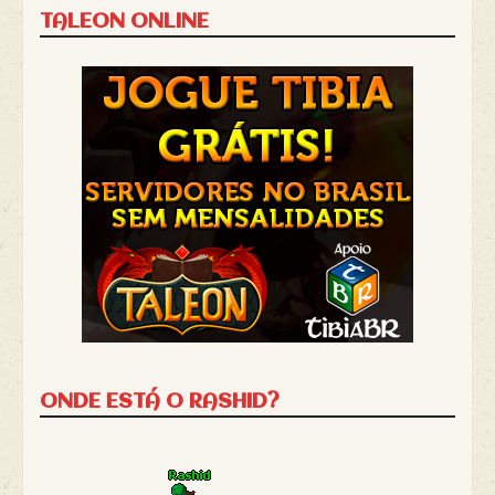
TALEON ONLINE
ONDE ESTÁ O RASHID?