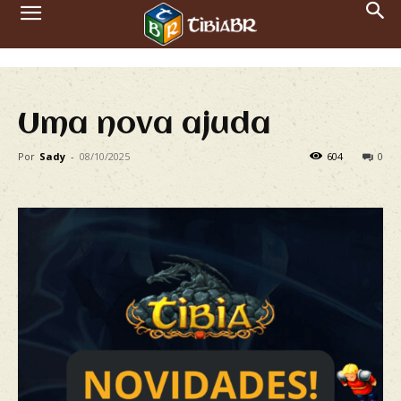
Uma nova ajuda
Por
Sady
-
08/10/2025
604
0