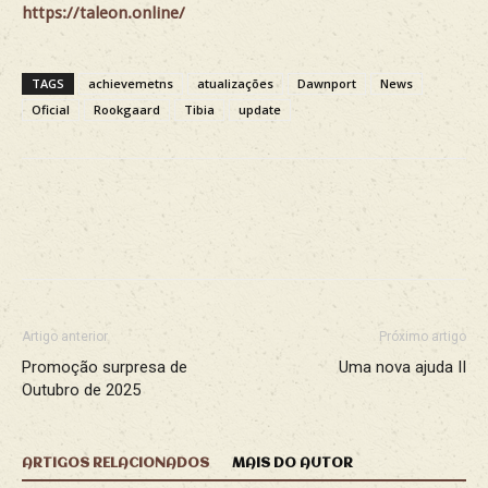
https://taleon.online/
TAGS
achievemetns
atualizações
Dawnport
News
Oficial
Rookgaard
Tibia
update
Facebook
X
WhatsApp
Re
Artigo anterior
Próximo artigo
Promoção surpresa de
Uma nova ajuda II
Outubro de 2025
ARTIGOS RELACIONADOS
MAIS DO AUTOR