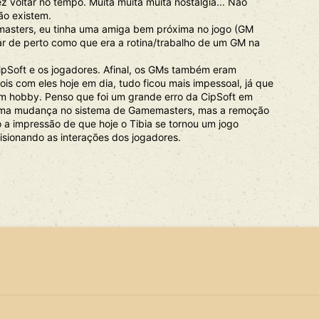
 voltar no tempo. Muita muita muita nostalgia... Não
ão existem.
asters, eu tinha uma amiga bem próxima no jogo (GM
har de perto como que era a rotina/trabalho de um GM na
ipSoft e os jogadores. Afinal, os GMs também eram
ois com eles hoje em dia, tudo ficou mais impessoal, já que
 um hobby. Penso que foi um grande erro da CipSoft em
 uma mudança no sistema de Gamemasters, mas a remoção
 a impressão de que hoje o Tibia se tornou um jogo
isionando as interações dos jogadores.