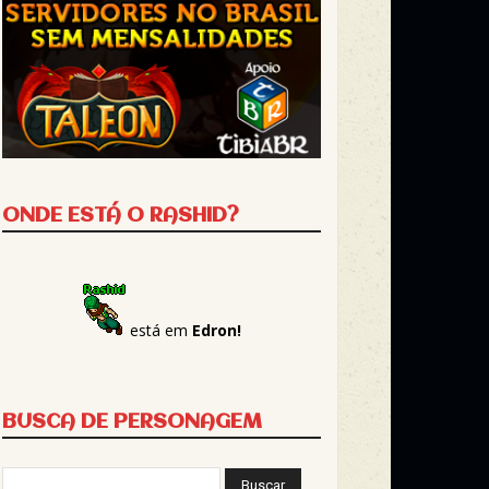
ONDE ESTÁ O RASHID?
está em
Edron!
BUSCA DE PERSONAGEM