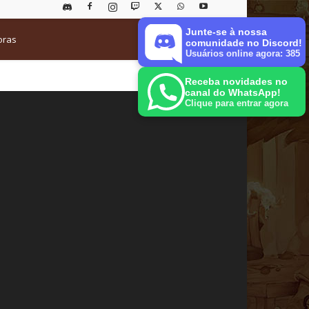
Junte-se à nossa
oras
comunidade no Discord!
Usuários online agora: 385
Receba novidades no
canal do WhatsApp!
Clique para entrar agora