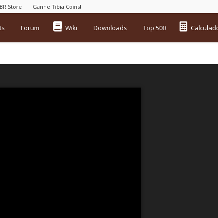
aBR Store
Ganhe Tibia Coins!
ts
Forum
Wiki
Downloads
Top 500
Calculad