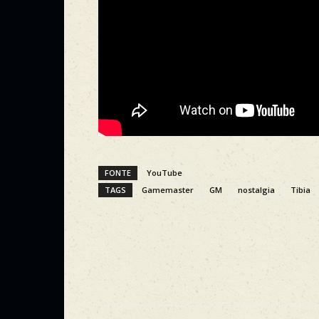
FONTE
YouTube
TAGS
Gamemaster
GM
nostalgia
Tibia
Facebook
Compartilhe