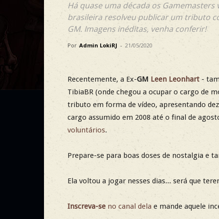
Há quase uma década os Gamemasters v
brasileira resolveu publicar um tribut
GM. Imagens inéditas, venha conferir!
Por
Admin LokiRJ
-
21/05/2020
Recentemente, a Ex-
GM
Leen Leonhart
- ta
TibiaBR (onde chegou a ocupar o cargo de mo
tributo em forma de vídeo, apresentando de
cargo assumido em 2008 até o final de agost
voluntários
.
Prepare-se para boas doses de nostalgia e 
Ela voltou a jogar nesses dias... será que t
Inscreva-se
no canal dela
e mande aquele ince