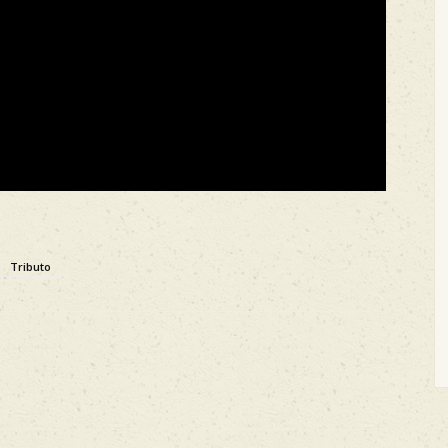
Tributo
X
WhatsApp
ReddIt