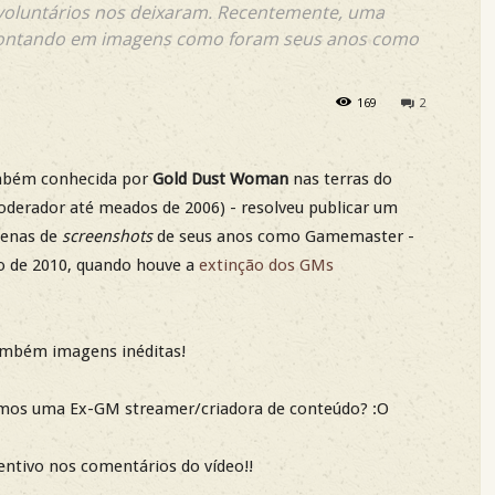
oluntários nos deixaram. Recentemente, uma
o contando em imagens como foram seus anos como
169
2
mbém conhecida por
Gold Dust Woman
nas terras do
derador até meados de 2006) - resolveu publicar um
zenas de
screenshots
de seus anos como Gamemaster -
o de 2010, quando houve a
extinção dos GMs
também imagens inéditas!
eremos uma Ex-GM streamer/criadora de conteúdo? :O
ntivo nos comentários do vídeo!!