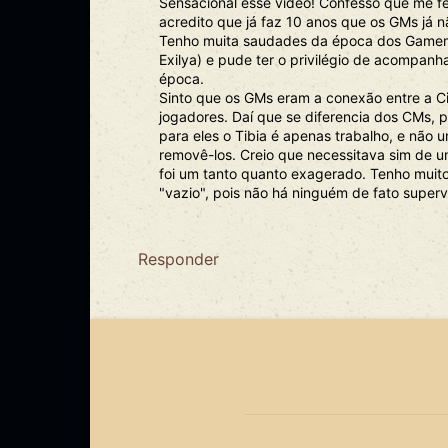
Sensacional esse vídeo! Confesso que me fez
acredito que já faz 10 anos que os GMs já n
Tenho muita saudades da época dos Gamem
Exilya) e pude ter o privilégio de acompan
época.
Sinto que os GMs eram a conexão entre a C
jogadores. Daí que se diferencia dos CMs, p
para eles o Tibia é apenas trabalho, e não
removê-los. Creio que necessitava sim de
foi um tanto quanto exagerado. Tenho muito
"vazio", pois não há ninguém de fato superv
Responder